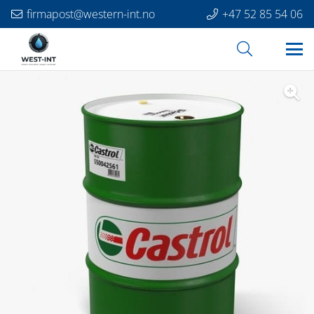
firmapost@western-int.no
+47 52 85 54 06