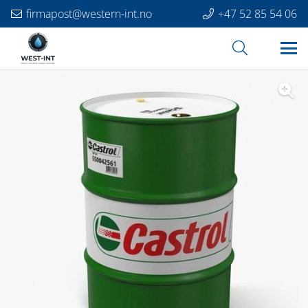
firmapost@western-int.no
+47 52 85 54 06