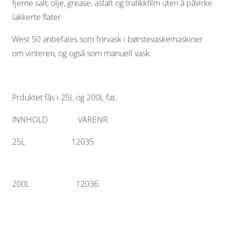
fjerne salt, olje, grease, asfalt og trafikkfilm uten å påvirke
lakkerte flater.
West 50 anbefales som forvask i børstevaskemaskiner
om vinteren, og også som manuell vask.
Prduktet fås i 25L og 200L fat.
INNHOLD VARENR
25L 12035
200L 12036.