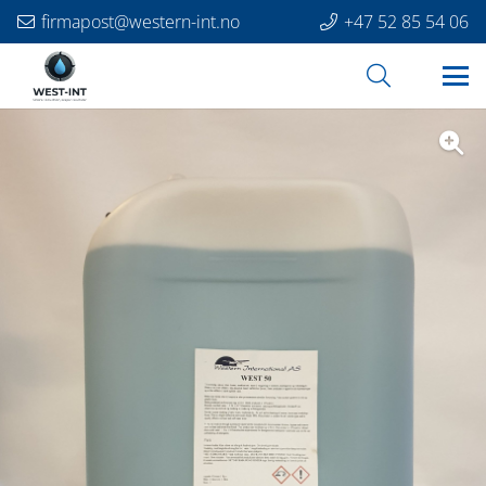
firmapost@western-int.no
+47 52 85 54 06