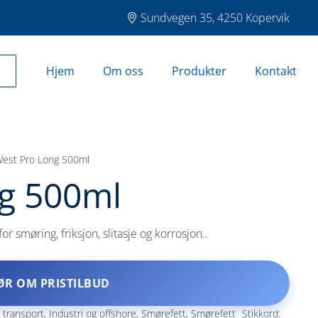
Sundvegen 35, 4250 Kopervik
Hjem
Om oss
Produkter
Kontakt
West Pro Long 500ml
g 500ml
 smøring, friksjon, slitasje og korrosjon..
ØR OM PRISTILBUD
 transport
,
Industri og offshore
,
Smørefett
,
Smørefett
Stikkord: