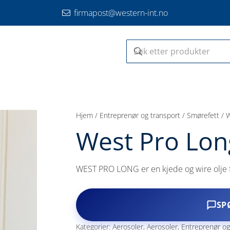
firmapost@western-int.no
Hjem
/
Entreprenør og transport
/
Smørefett
/ 
West Pro Lon
WEST PRO LONG er en kjede og wire olje for
SP
Kategorier:
Aerosoler
,
Aerosoler
,
Entreprenør og