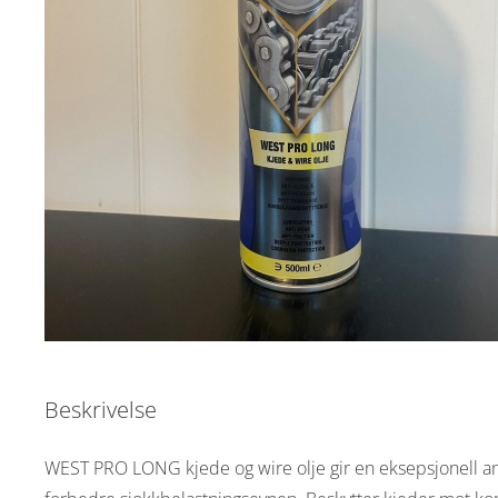
Beskrivelse
WEST PRO LONG kjede og wire olje gir en eksepsjonell anti-