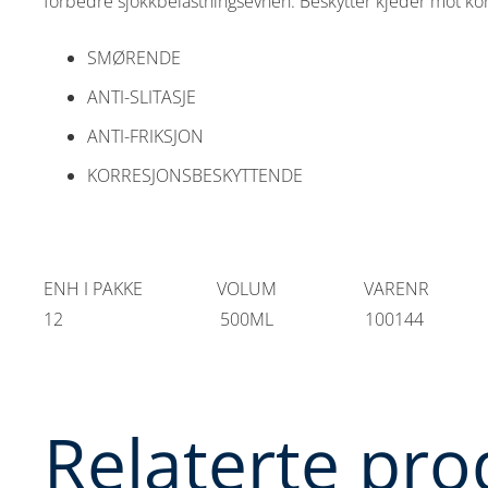
forbedre sjokkbelastningsevnen. Beskytter kjeder mot kor
SMØRENDE
ANTI-SLITASJE
ANTI-FRIKSJON
KORRESJONSBESKYTTENDE
ENH I PAKKE VOLUM VARENR
12 500ML 100144
Relaterte pro