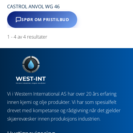
CASTROL ANVOL WG 46
SPØR OM PRISTILBUD
1
-
4
av
4
resultater
Vi i Western International AS har over 20 års erfaring
innen kjemi og olje produkter. Vi har som spesialfelt
drevet med kompetanse og rådgivning når det gjelder
skjærevæsker innen produksjons industrien.