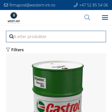
firmapost@western-int.no
+47 52 85 54 06
Filters