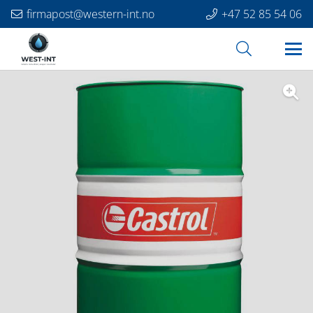
firmapost@western-int.no
+47 52 85 54 06