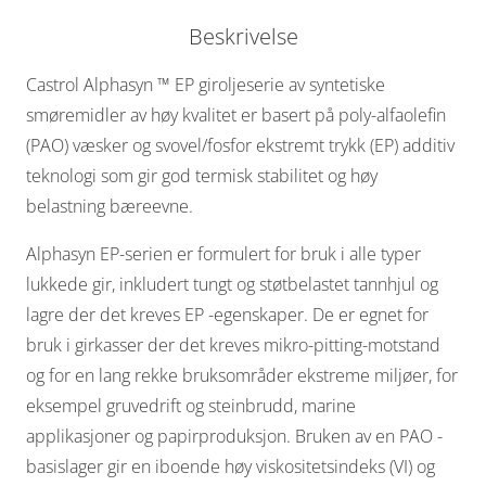
Beskrivelse
Castrol Alphasyn ™ EP giroljeserie av syntetiske
smøremidler av høy kvalitet er basert på poly-alfaolefin
(PAO) væsker
og svovel/fosfor ekstremt trykk (EP) additiv
teknologi som gir god termisk stabilitet og høy
belastning
bæreevne.
Alphasyn EP-serien er formulert for bruk i alle typer
lukkede gir, inkludert tungt og støtbelastet
tannhjul og
lagre der det kreves EP -egenskaper.
De er egnet for
bruk i girkasser der det kreves mikro-pitting-motstand
og for en lang rekke bruksområder
ekstreme miljøer, for
eksempel gruvedrift og steinbrudd, marine
applikasjoner og papirproduksjon.
Bruken av en PAO -
basislager gir en iboende høy viskositetsindeks (VI) og